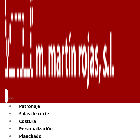
0
0
Patronaje
Salas de corte
Costura
Personalización
Planchado