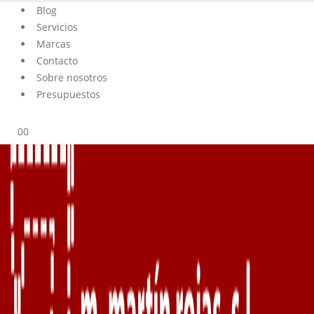
Blog
Servicios
Marcas
Contacto
Sobre nosotros
Presupuestos
0
0