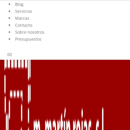
Blog
Servicios
Marcas
Contacto
Sobre nosotros
Presupuestos
0
0