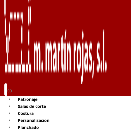
0
0
Patronaje
Salas de corte
Costura
Personalización
Planchado