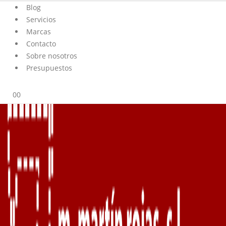
Blog
Servicios
Marcas
Contacto
Sobre nosotros
Presupuestos
0
0