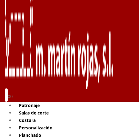
0
0
Patronaje
Salas de corte
Costura
Personalización
Planchado