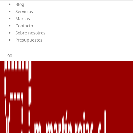
Blog
Servicios
Marcas
Contacto
Sobre nosotros
Presupuestos
0
0