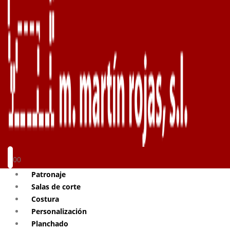
0
0
Patronaje
Salas de corte
Costura
Personalización
Planchado