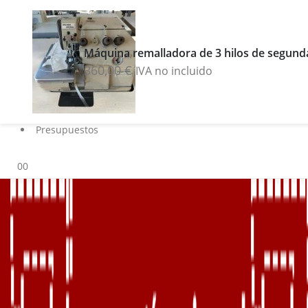
Buscar
Blog
Máquina remalladora de 3 hilos de segun
Servicios
360,00
€
IVA no incluido
Marcas
Contacto
Sobre nosotros
Presupuestos
0
0