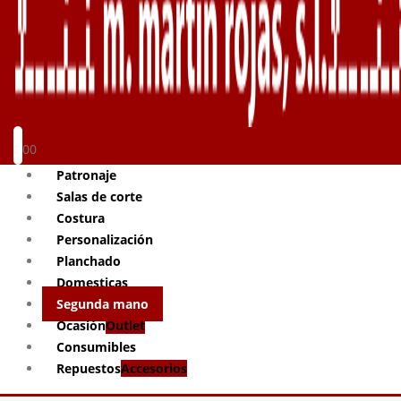
0
0
Patronaje
Salas de corte
Costura
Personalización
Planchado
Domesticas
Segunda mano
Ocasión
Outlet
Consumibles
Repuestos
Accesorios