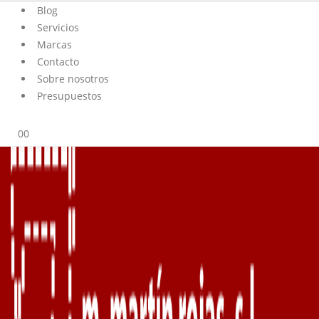
Blog
Servicios
Marcas
Contacto
Sobre nosotros
Presupuestos
0
0