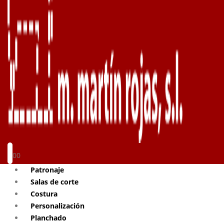
0
0
Patronaje
Salas de corte
Costura
Personalización
Planchado