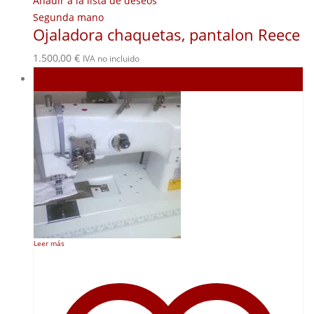
Añadir a la lista de deseos
Segunda mano
Ojaladora chaquetas, pantalon Reece
1.500,00
€
IVA no incluido
Agotado
Leer más