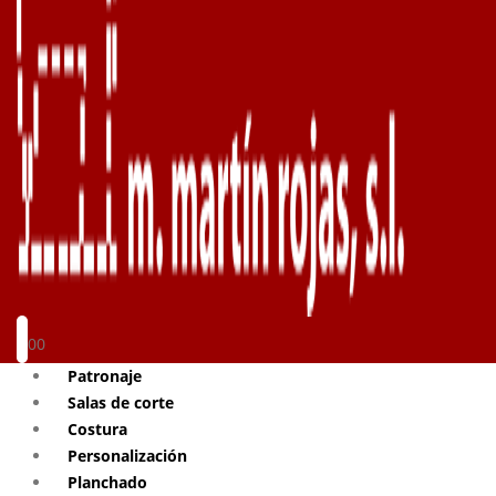
0
0
Patronaje
Salas de corte
Costura
Personalización
Planchado