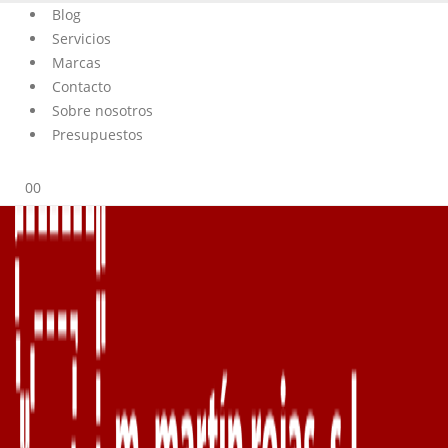
Blog
Servicios
Marcas
Contacto
Sobre nosotros
Presupuestos
0
0