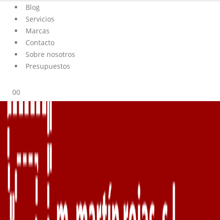
Blog
Servicios
Marcas
Contacto
Sobre nosotros
Presupuestos
0
0