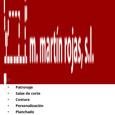
0
0
Patronaje
Salas de corte
Costura
Personalización
Planchado