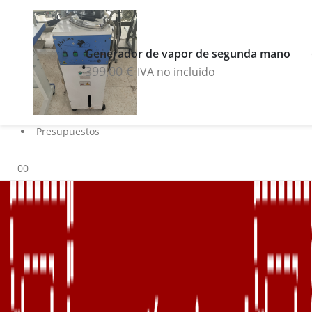
Buscar
Blog
Generador de vapor de segunda mano
Servicios
399,00
€
IVA no incluido
Marcas
Contacto
Sobre nosotros
Presupuestos
0
0