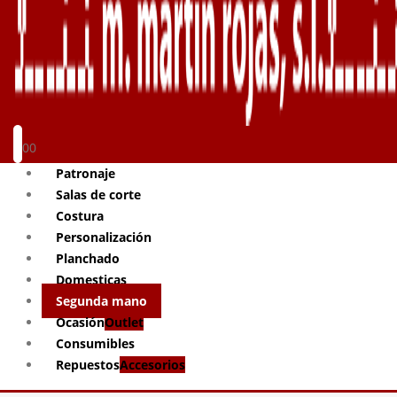
0
0
Patronaje
Salas de corte
Costura
Personalización
Planchado
Domesticas
Segunda mano
Ocasión
Outlet
Consumibles
Repuestos
Accesorios