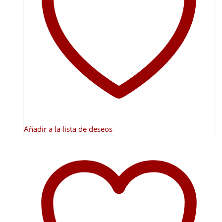
opciones
se
pueden
elegir
en
la
página
de
producto
Añadir a la lista de deseos