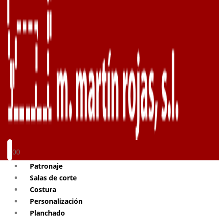
0
0
Patronaje
Salas de corte
Costura
Personalización
Planchado