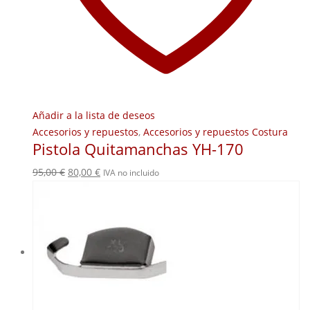
Añadir a la lista de deseos
Accesorios y repuestos
,
Accesorios y repuestos Costura
Pistola Quitamanchas YH-170
El
El
95,00
€
80,00
€
IVA no incluido
precio
precio
original
actual
era:
es:
95,00 €.
80,00 €.