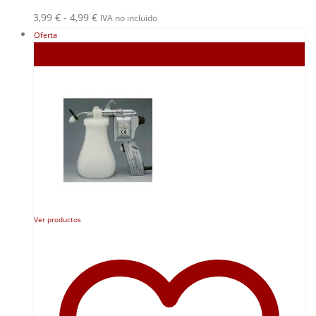
Rango
3,99
€
-
4,99
€
IVA no incluido
de
Oferta
precios:
Agotado
desde
3,99 €
hasta
4,99 €
Ver productos