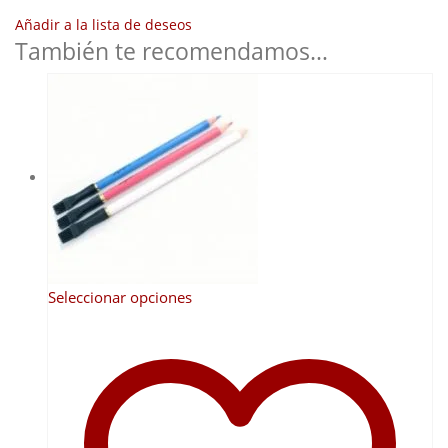
Añadir a la lista de deseos
También te recomendamos…
Este
Seleccionar opciones
producto
tiene
múltiples
variantes.
Las