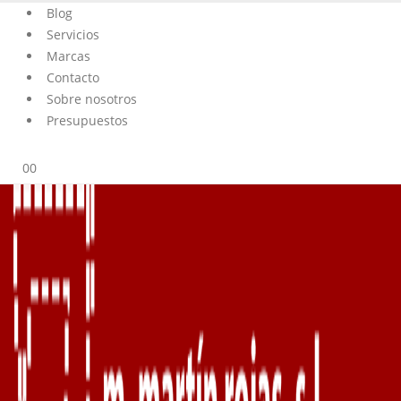
Blog
Servicios
Marcas
Contacto
Sobre nosotros
Presupuestos
0
0