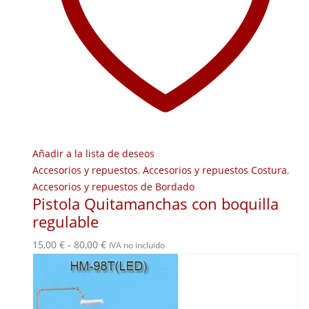
Añadir a la lista de deseos
Accesorios y repuestos
,
Accesorios y repuestos Costura
,
Accesorios y repuestos de Bordado
Pistola Quitamanchas con boquilla
regulable
Rango
15,00
€
-
80,00
€
IVA no incluido
de
precios:
desde