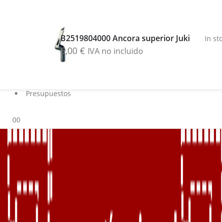
Buscar
Blog
B2519804000 Ancora superior Juki
In st
Servicios
6,00
€
IVA no incluido
Marcas
Contacto
Sobre nosotros
Presupuestos
0
0