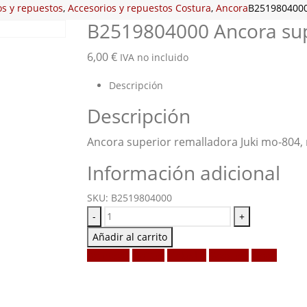
os y repuestos
,
Accesorios y repuestos Costura
,
Ancora
B2519804000 
B2519804000 Ancora supe
6,00
€
IVA no incluido
Descripción
Descripción
Ancora superior remalladora Juki mo-804,
Información adicional
SKU:
B2519804000
-
+
Añadir al carrito
Facebook
Twitter
LinkedIn
Google +
Email