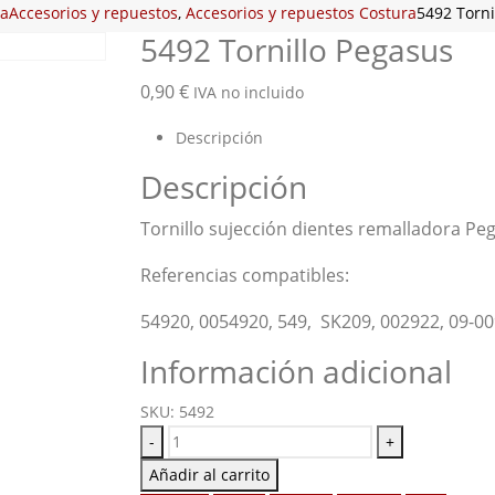
a
Accesorios y repuestos
,
Accesorios y repuestos Costura
5492 Torni
5492 Tornillo Pegasus
0,90
€
IVA no incluido
Descripción
Descripción
Tornillo sujección dientes remalladora Pe
Referencias compatibles:
54920, 0054920, 549, SK209, 002922, 09-0
Información adicional
SKU:
5492
-
+
Añadir al carrito