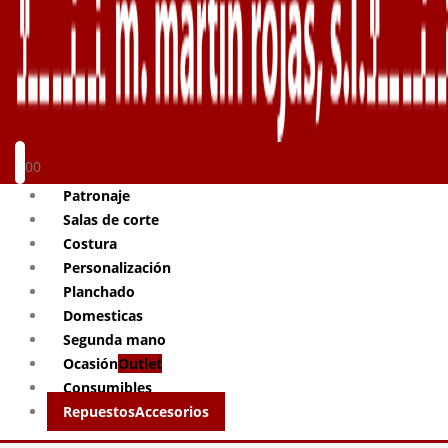
0
0
Patronaje
Salas de corte
Costura
Personalización
Planchado
Domesticas
Segunda mano
Ocasión
Outlet
Consumibles
Repuestos
Accesorios