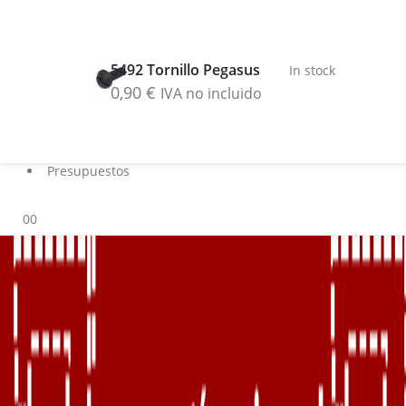
Buscar
Blog
5492 Tornillo Pegasus
In stock
Servicios
0,90
€
IVA no incluido
Marcas
Contacto
Sobre nosotros
Presupuestos
0
0