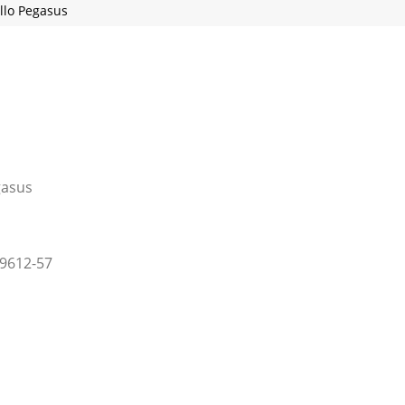
llo Pegasus
gasus
09612-57