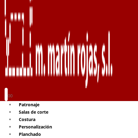
0
0
Patronaje
Salas de corte
Costura
Personalización
Planchado