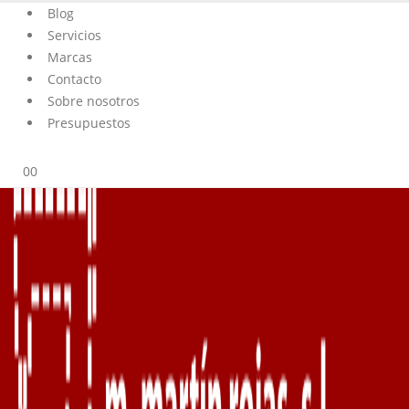
Blog
Servicios
Marcas
Contacto
Sobre nosotros
Presupuestos
0
0