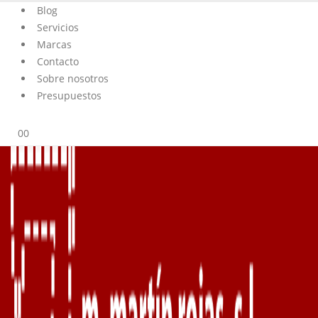
Blog
Servicios
Marcas
Contacto
Sobre nosotros
Presupuestos
0
0