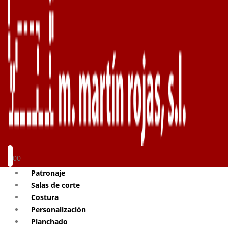
0
0
Patronaje
Salas de corte
Costura
Personalización
Planchado