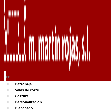
0
0
Patronaje
Salas de corte
Costura
Personalización
Planchado