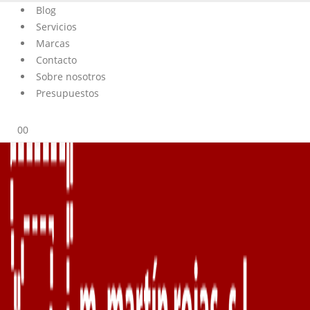
Blog
Servicios
Marcas
Contacto
Sobre nosotros
Presupuestos
0
0