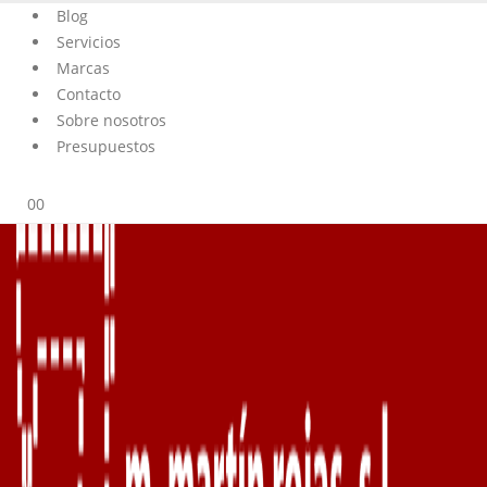
Blog
Servicios
Marcas
Contacto
Sobre nosotros
Presupuestos
0
0