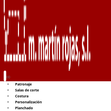
0
0
Patronaje
Salas de corte
Costura
Personalización
Planchado