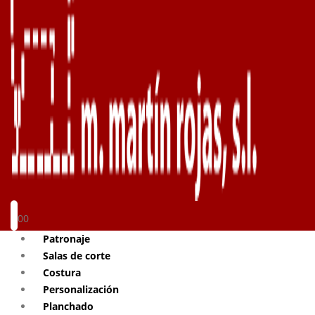
0
0
Patronaje
Salas de corte
Costura
Personalización
Planchado