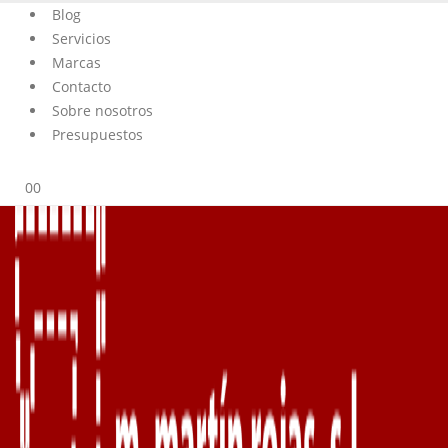
Blog
Servicios
Marcas
Contacto
Sobre nosotros
Presupuestos
0
0