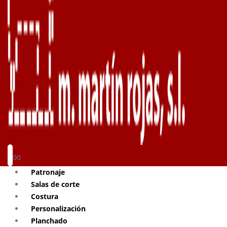
0
0
Patronaje
Salas de corte
Costura
Personalización
Planchado