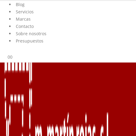
Blog
Servicios
Marcas
Contacto
Sobre nosotros
Presupuestos
0
0