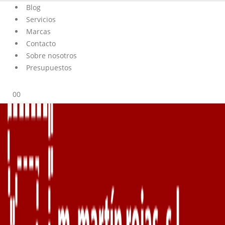
Blog
Servicios
Marcas
Contacto
Sobre nosotros
Presupuestos
0
0