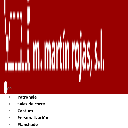
0
0
Patronaje
Salas de corte
Costura
Personalización
Planchado