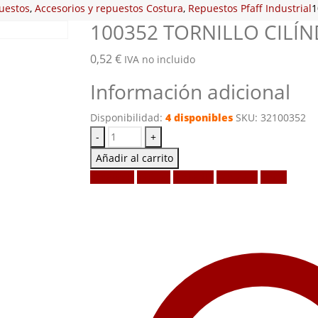
puestos
,
Accesorios y repuestos Costura
,
Repuestos Pfaff Industrial
1
100352 TORNILLO CILÍ
0,52
€
IVA no incluido
Información adicional
Disponibilidad:
4 disponibles
SKU:
32100352
-
+
Añadir al carrito
Facebook
Twitter
LinkedIn
Google +
Email