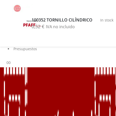
Buscar
Blog
100352 TORNILLO CILÍNDRICO
In stock
Servicios
0,52
€
IVA no incluido
Marcas
Contacto
Sobre nosotros
Presupuestos
0
0