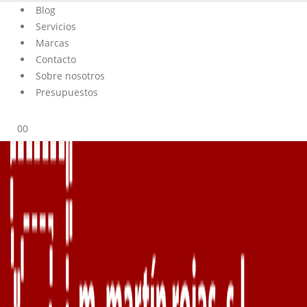
Blog
Servicios
Marcas
Contacto
Sobre nosotros
Presupuestos
0
0