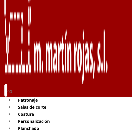
0
0
Patronaje
Salas de corte
Costura
Personalización
Planchado