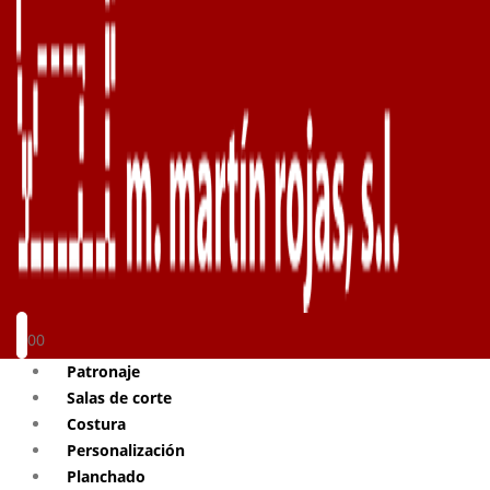
0
0
Patronaje
Salas de corte
Costura
Personalización
Planchado