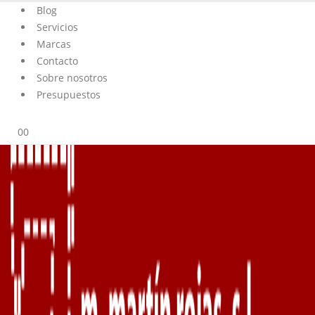
Blog
Servicios
Marcas
Contacto
Sobre nosotros
Presupuestos
0
0