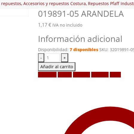
y repuestos
,
Accesorios y repuestos Costura
,
Repuestos Pfaff Industr
019891-05 ARANDELA
1,17
€
IVA no incluido
Información adicional
Disponibilidad:
7 disponibles
SKU:
32019891-0
-
+
Añadir al carrito
Facebook
Twitter
LinkedIn
Google +
Email