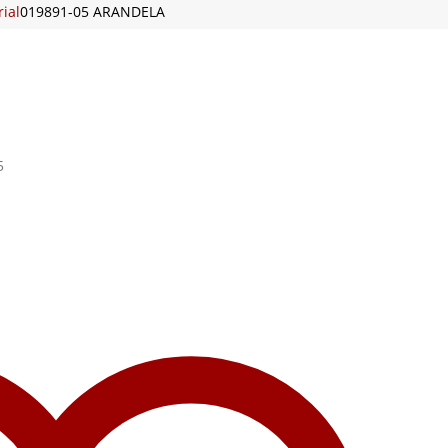
ial
019891-05 ARANDELA
5