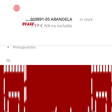
Buscar
Blog
019891-05 ARANDELA
In stock
Servicios
1,17
€
IVA no incluido
Marcas
Contacto
Sobre nosotros
Presupuestos
0
0