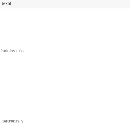
textil
ciéndolos más
en
patrones y