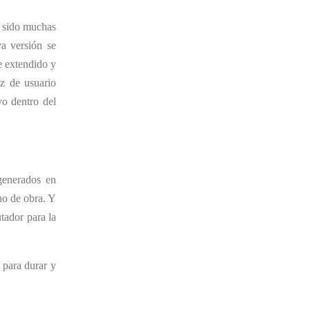
n sido muchas
va versión se
e extendido y
az de usuario
vo dentro del
generados en
no de obra. Y
tador para la
 para durar y