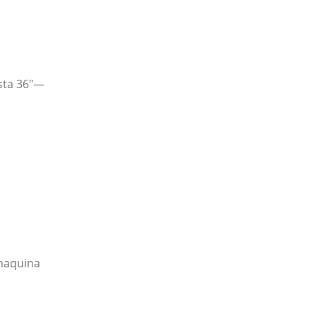
sta 36″—
 maquina