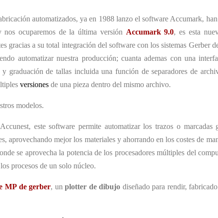
fabricación automatizados, ya en 1988 lanzo el software Accumark, ha
oy nos ocuparemos de la última versión
Accumark 9.0
, es esta nue
es gracias a su total integración del software con los sistemas Gerber d
iendo automatizar nuestra producción; cuanta ademas con una interf
 y graduación de tallas incluida una función de separadores de archi
ltiples
versiones
de una pieza dentro del mismo archivo.
stros modelos.
ccunest, este software permite automatizar los trazos o marcadas 
les, aprovechando mejor los materiales y ahorrando en los costes de ma
nde se aprovecha la potencia de los procesadores múltiples del compu
los procesos de un solo núcleo.
ie MP de gerber
, un
plotter de dibujo
diseñado para rendir, fabricado