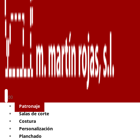
0
0
Patronaje
Salas de corte
Costura
Personalización
Planchado