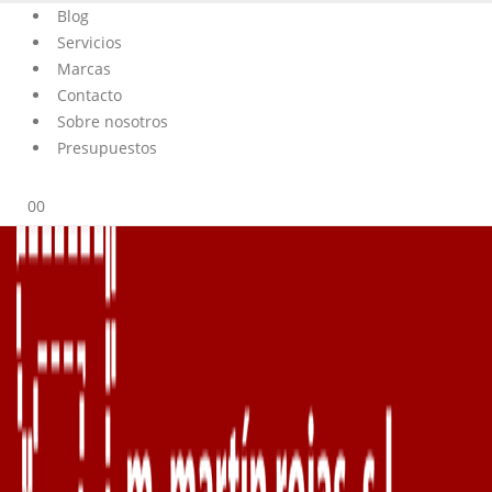
Blog
Servicios
Marcas
Contacto
Sobre nosotros
Presupuestos
0
0