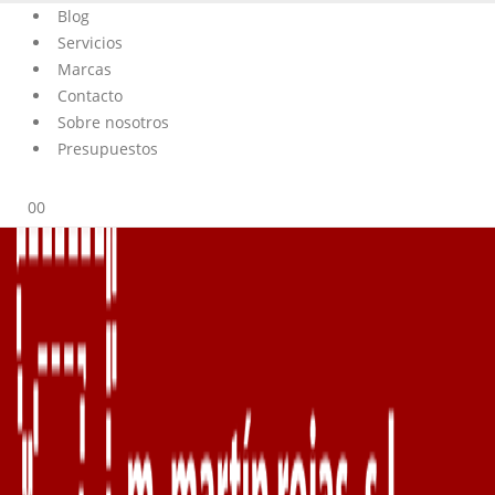
Blog
Servicios
Marcas
Contacto
Sobre nosotros
Presupuestos
0
0