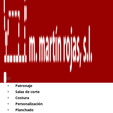
0
0
Patronaje
Salas de corte
Costura
Personalización
Planchado