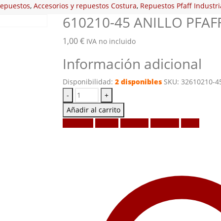
repuestos
,
Accesorios y repuestos Costura
,
Repuestos Pfaff Industri
610210-45 ANILLO PFAF
1,00
€
IVA no incluido
Información adicional
Disponibilidad:
2 disponibles
SKU:
32610210-4
-
+
Añadir al carrito
Facebook
Twitter
LinkedIn
Google +
Email