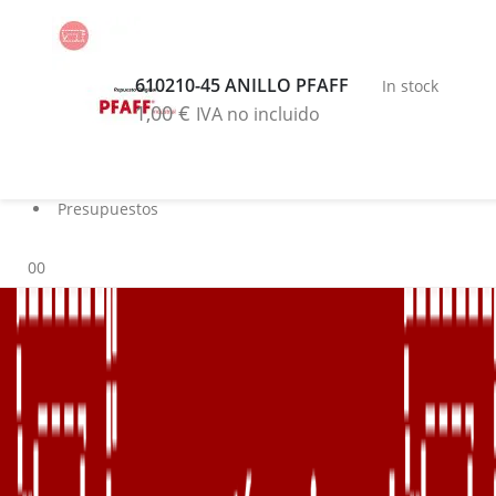
Buscar
Blog
610210-45 ANILLO PFAFF
In stock
Servicios
1,00
€
IVA no incluido
Marcas
Contacto
Sobre nosotros
Presupuestos
0
0