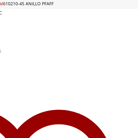
al
610210-45 ANILLO PFAFF
F
5