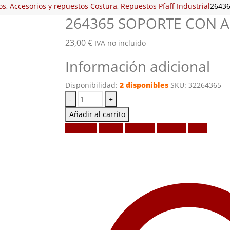
os
,
Accesorios y repuestos Costura
,
Repuestos Pfaff Industrial
2643
264365 SOPORTE CON 
23,00
€
IVA no incluido
Información adicional
Disponibilidad:
2 disponibles
SKU:
32264365
-
+
Añadir al carrito
Facebook
Twitter
LinkedIn
Google +
Email