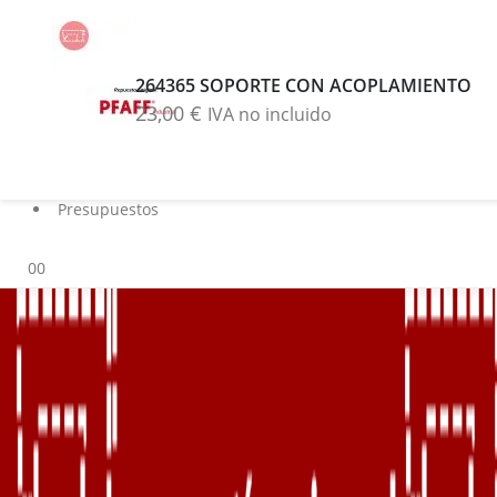
Buscar
Blog
264365 SOPORTE CON ACOPLAMIENTO
Servicios
23,00
€
IVA no incluido
Marcas
Contacto
Sobre nosotros
Presupuestos
0
0