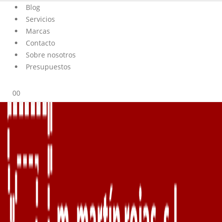
Blog
Servicios
Marcas
Contacto
Sobre nosotros
Presupuestos
0
0