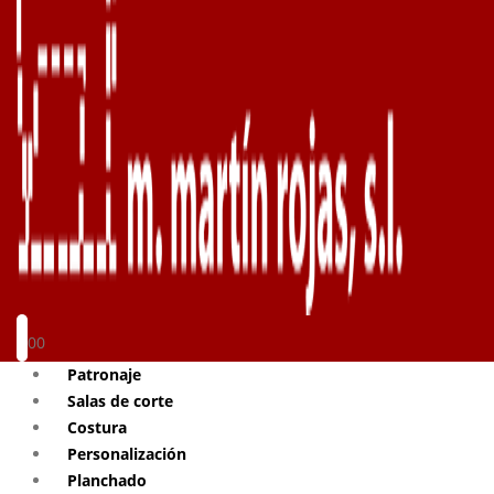
0
0
Patronaje
Salas de corte
Costura
Personalización
Planchado