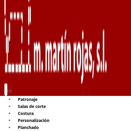
0
0
Patronaje
Salas de corte
Costura
Personalización
Planchado