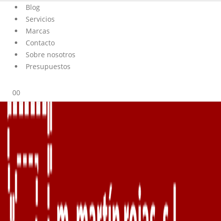
Blog
Servicios
Marcas
Contacto
Sobre nosotros
Presupuestos
0
0