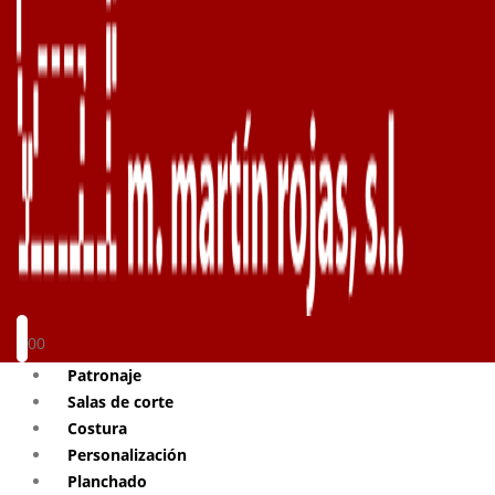
0
0
Patronaje
Salas de corte
Costura
Personalización
Planchado