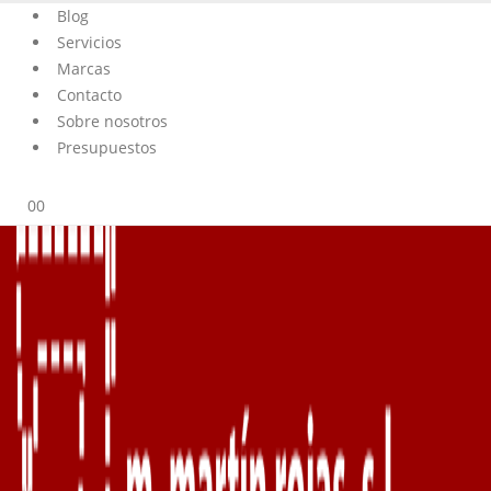
Blog
Servicios
Marcas
Contacto
Sobre nosotros
Presupuestos
0
0