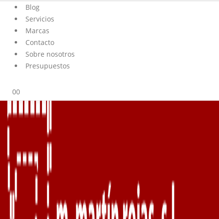
Blog
Servicios
Marcas
Contacto
Sobre nosotros
Presupuestos
0
0