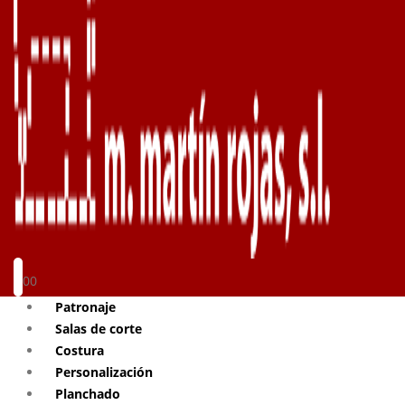
0
0
Patronaje
Salas de corte
Costura
Personalización
Planchado