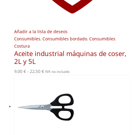
Añadir a la lista de deseos
Consumibles
,
Consumibles bordado
,
Consumibles
Costura
Aceite industrial máquinas de coser,
2L y 5L
Rango
9,00
€
-
22,50
€
IVA no incluido
de
precios:
desde
9,00 €
hasta
22,50 €