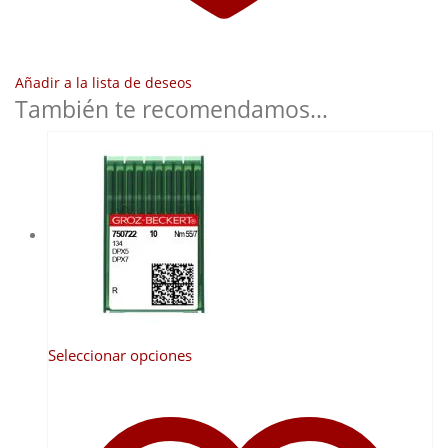
Añadir a la lista de deseos
También te recomendamos…
Este
Seleccionar opciones
producto
tiene
múltiples