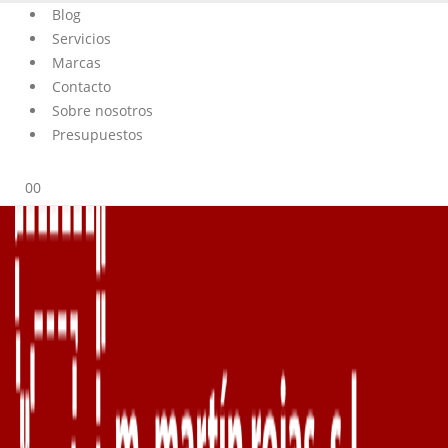
Blog
Servicios
Marcas
Contacto
Sobre nosotros
Presupuestos
0
0