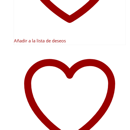
la
página
de
producto
Añadir a la lista de deseos