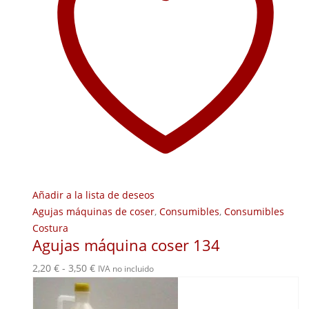
Añadir a la lista de deseos
Agujas máquinas de coser
,
Consumibles
,
Consumibles
Costura
Agujas máquina coser 134
Rango
2,20
€
-
3,50
€
IVA no incluido
de
precios: