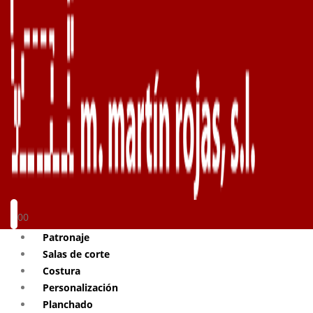
0
0
Patronaje
Salas de corte
Costura
Personalización
Planchado