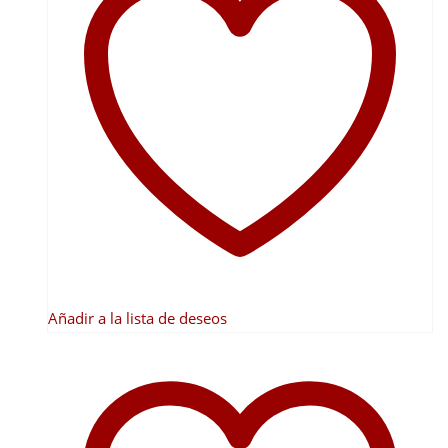
variantes.
Las
opciones
se
pueden
elegir
en
la
página
de
producto
Añadir a la lista de deseos