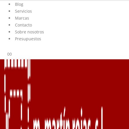
Blog
Servicios
Marcas
Contacto
Sobre nosotros
Presupuestos
0
0