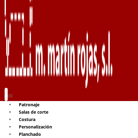
0
0
Patronaje
Salas de corte
Costura
Personalización
Planchado