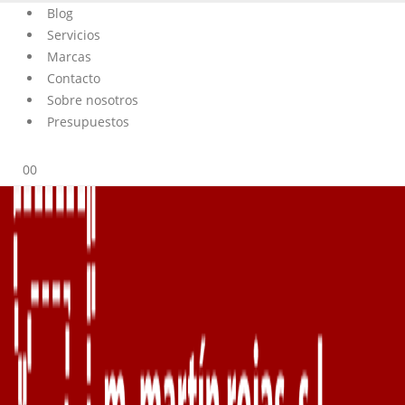
Blog
Servicios
Marcas
Contacto
Sobre nosotros
Presupuestos
0
0