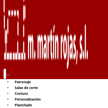
0
0
Patronaje
Salas de corte
Costura
Personalización
Planchado